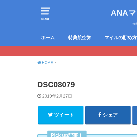
ANA
MENU
特
ホーム
特典航空券
マイルの貯め方
HOME
DSC08079
2019年2月27日
ツイート
シェア
Pick up記事！