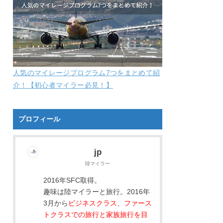
人気のマイレージプログラム7つをまとめて紹
介！【初心者マイラー必見！】
プロフィール
jp
陸マイラー
2016年SFC取得。
趣味は陸マイラーと旅行。2016年
3月から
ビジネスクラス、ファース
トクラスでの旅行と家族旅行を目