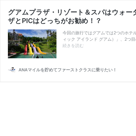
グアムプラザ・リゾート＆スパはウォー
ザとPICはどっちがお勧め！？
今回の旅行ではグアムでは2つのホテル
ィック アイランド グアム）」、2つ
グ
続きを読む
ア
ム
プ
ANAマイルを貯めてファーストクラスに乗りたい！
ラ
ザ・
リ
ゾ
ー
ト
＆
ス
パ
は
ウ