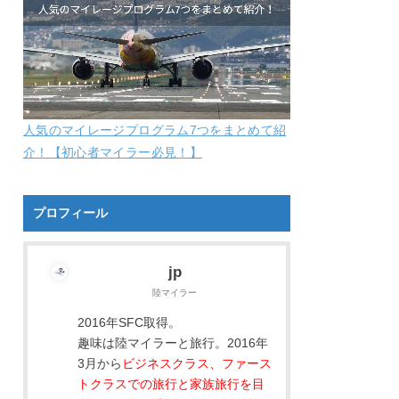
人気のマイレージプログラム7つをまとめて紹
介！【初心者マイラー必見！】
プロフィール
jp
陸マイラー
2016年SFC取得。
趣味は陸マイラーと旅行。2016年
3月から
ビジネスクラス、ファース
トクラスでの旅行と家族旅行を目