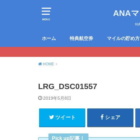
ANA
MENU
特
ホーム
特典航空券
マイルの貯め方
HOME
LRG_DSC01557
2019年5月8日
ツイート
シェア
Pick up記事！