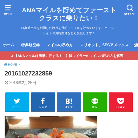
ANAマイルを貯めてファースト
MENU
SEARCH
クラスに乗りたい！
特典航空券を利用した旅行を目的にマイルを貯めています！ポイント
サイトのお得案件なども発信します！
ホーム
特典航空券
マイルの貯め方
マリオット、SPGアメックス
【ANAマイルは簡単に貯まる！！】陸マイラーのマイルの貯め方を解説！
HOME
20161027232859
2018年2月25日
ツイート
シェア
はてブ
送る
Pocket