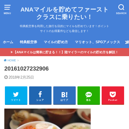
ANAマイルを貯めてファースト
MENU
SEARCH
クラスに乗りたい！
特典航空券を利用した旅行を目的にマイルを貯めています！ポイント
サイトのお得案件なども発信します！
ホーム
特典航空券
マイルの貯め方
マリオット、SPGアメックス
【ANAマイルは簡単に貯まる！！】陸マイラーのマイルの貯め方を解説！
HOME
20161027232906
2018年2月25日
ツイート
シェア
はてブ
送る
Pocket