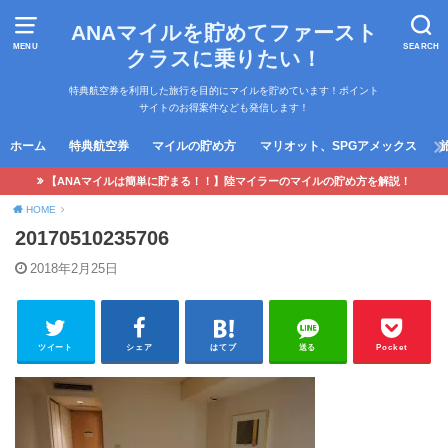
ANAマイルを貯めてファースト
MENU
SEARCH
クラスに乗りたい！
特典航空券を利用した旅行を目的にマイルを貯めています！ポイント
サイトのお得案件なども発信します！
ホーム
特典航空券
マイルの貯め方
マリオット、SPGアメックス
【ANAマイルは簡単に貯まる！！】陸マイラーのマイルの貯め方を解説！
HOME
20170510235706
2018年2月25日
ツイート
シェア
はてブ
送る
Pocket