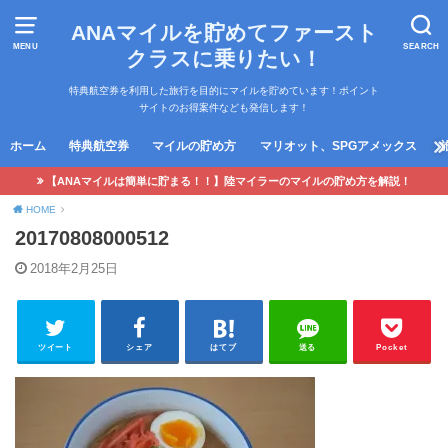
ANAマイルを貯めてファースト
MENU
SEARCH
クラスに乗りたい！
特典航空券を利用した旅行を目的にマイルを貯めています！ポイント
サイトのお得案件なども発信します！
ホーム
特典航空券
マイルの貯め方
マリオット、SPGアメックス
【ANAマイルは簡単に貯まる！！】陸マイラーのマイルの貯め方を解説！
HOME
20170808000512
2018年2月25日
ツイート
シェア
はてブ
送る
Pocket