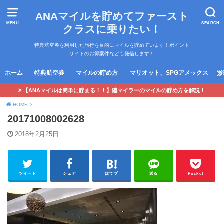
ANAマイルを貯めてファースト
MENU
SEARCH
クラスに乗りたい！
特典航空券を利用した旅行を目的にマイルを貯めています！ポイント
サイトのお得案件なども発信します！
ホーム
特典航空券
マイルの貯め方
マリオット、SPGアメックス
【ANAマイルは簡単に貯まる！！】陸マイラーのマイルの貯め方を解説！
HOME
20171008002628
2018年2月25日
ツイート
シェア
はてブ
送る
Pocket