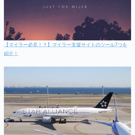
【マイラー必見！？】マイラー支援サイトのツール7つを
紹介！