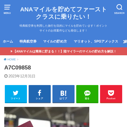
ANAマイルを貯めてファースト
MENU
SEARCH
クラスに乗りたい！
特典航空券を利用した旅行を目的にマイルを貯めています！ポイント
サイトのお得案件なども発信します！
ホーム
特典航空券
マイルの貯め方
マリオット、SPGアメックス
【ANAマイルは簡単に貯まる！！】陸マイラーのマイルの貯め方を解説！
HOME
A7C09858
2023年12月31日
ツイート
シェア
はてブ
送る
Pocket