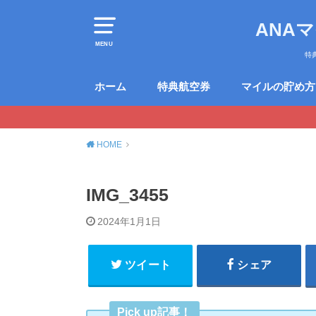
ANA
MENU
特
ホーム
特典航空券
マイルの貯め方
HOME
IMG_3455
2024年1月1日
ツイート
シェア
Pick up記事！