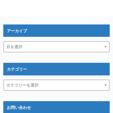
アーカイブ
カテゴリー
お問い合わせ