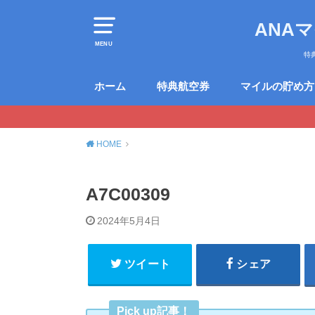
ANA
MENU
特
ホーム
特典航空券
マイルの貯め方
HOME
A7C00309
2024年5月4日
ツイート
シェア
Pick up記事！