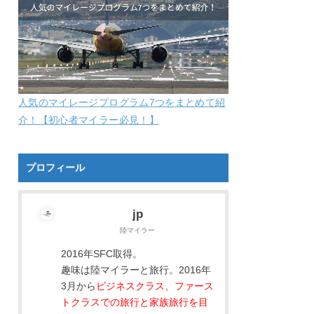
人気のマイレージプログラム7つをまとめて紹
介！【初心者マイラー必見！】
プロフィール
jp
陸マイラー
2016年SFC取得。
趣味は陸マイラーと旅行。2016年
3月から
ビジネスクラス、ファース
トクラスでの旅行と家族旅行を目