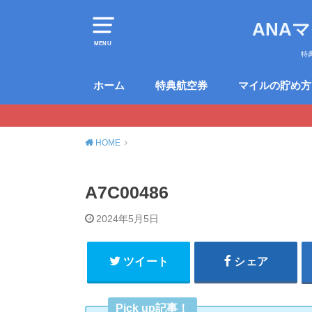
ANA
MENU
特
ホーム
特典航空券
マイルの貯め方
HOME
A7C00486
2024年5月5日
ツイート
シェア
Pick up記事！