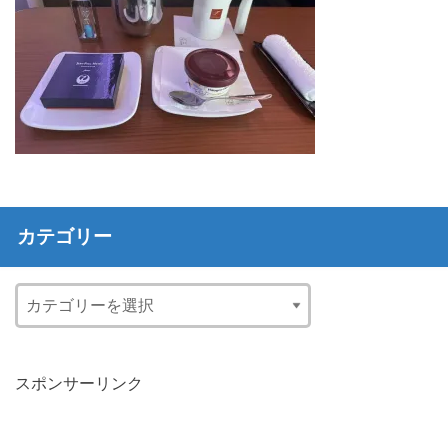
カテゴリー
スポンサーリンク