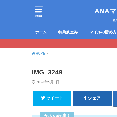
ANA
MENU
特
ホーム
特典航空券
マイルの貯め方
HOME
IMG_3249
2024年5月7日
ツイート
シェア
Pick up記事！