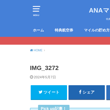
ANA
MENU
特
ホーム
特典航空券
マイルの貯め方
HOME
IMG_3272
2024年5月7日
ツイート
シェア
Pick up記事！