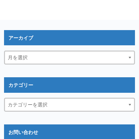
アーカイブ
カテゴリー
お問い合わせ