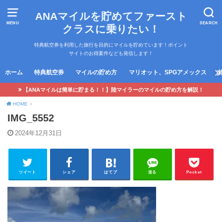
ANAマイルを貯めてファースト
MENU
SEARCH
クラスに乗りたい！
特典航空券を利用した旅行を目的にマイルを貯めています！ポイント
サイトのお得案件なども発信します！
ホーム
特典航空券
マイルの貯め方
マリオット、SPGアメックス
【ANAマイルは簡単に貯まる！！】陸マイラーのマイルの貯め方を解説！
HOME
IMG_5552
2024年12月31日
ツイート
シェア
はてブ
送る
Pocket