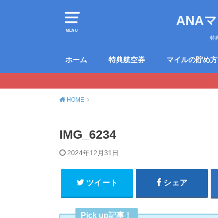
ANA
MENU
特
ホーム
特典航空券
マイルの貯め方
HOME
IMG_6234
2024年12月31日
ツイート
シェア
Pick up記事！