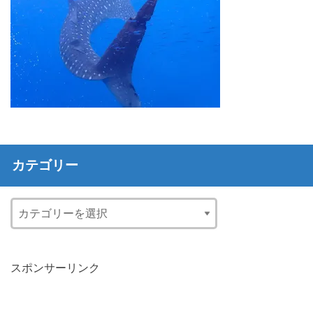
カテゴリー
スポンサーリンク