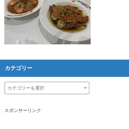
カテゴリー
スポンサーリンク