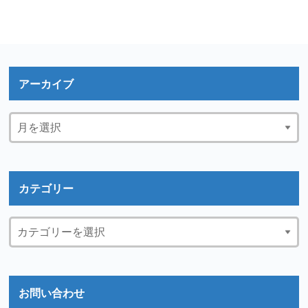
アーカイブ
カテゴリー
お問い合わせ