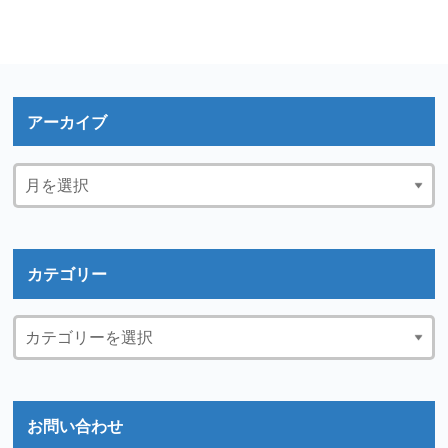
アーカイブ
カテゴリー
お問い合わせ