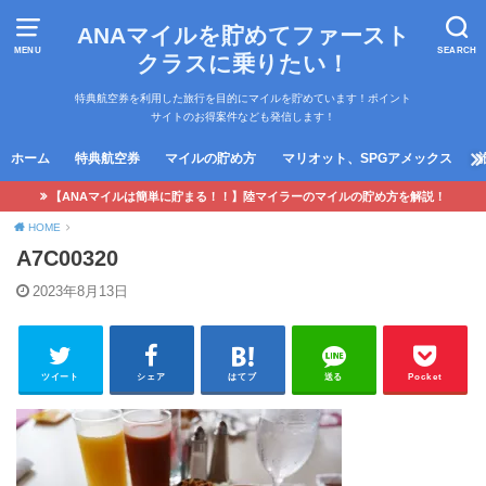
ANAマイルを貯めてファースト
MENU
SEARCH
クラスに乗りたい！
特典航空券を利用した旅行を目的にマイルを貯めています！ポイント
サイトのお得案件なども発信します！
ホーム
特典航空券
マイルの貯め方
マリオット、SPGアメックス
【ANAマイルは簡単に貯まる！！】陸マイラーのマイルの貯め方を解説！
HOME
A7C00320
2023年8月13日
ツイート
シェア
はてブ
送る
Pocket