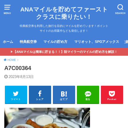
ANAマイルを貯めてファースト
MENU
SEARCH
クラスに乗りたい！
特典航空券を利用した旅行を目的にマイルを貯めています！ポイント
サイトのお得案件なども発信します！
ホーム
特典航空券
マイルの貯め方
マリオット、SPGアメックス
【ANAマイルは簡単に貯まる！！】陸マイラーのマイルの貯め方を解説！
HOME
A7C00364
2023年8月13日
ツイート
シェア
はてブ
送る
Pocket