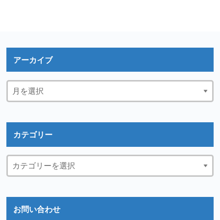
アーカイブ
カテゴリー
お問い合わせ