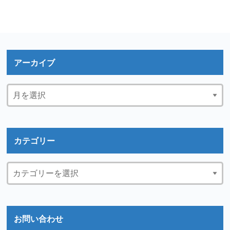
アーカイブ
カテゴリー
お問い合わせ