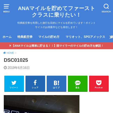
ANAマイルを貯めてファースト
MENU
SEARCH
クラスに乗りたい！
特典航空券を利用した旅行を目的にマイルを貯めています！ポイント
サイトのお得案件なども発信します！
ホーム
特典航空券
マイルの貯め方
マリオット、SPGアメックス
【ANAマイルは簡単に貯まる！！】陸マイラーのマイルの貯め方を解説！
HOME
DSC01025
2019年6月16日
ツイート
シェア
はてブ
送る
Pocket