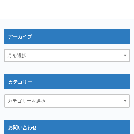
アーカイブ
カテゴリー
お問い合わせ