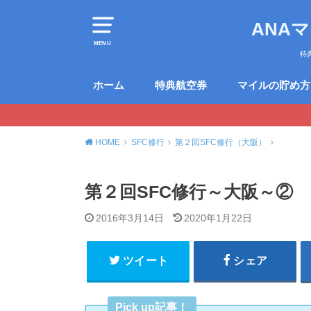
ANA
MENU
特
ホーム
特典航空券
マイルの貯め方
HOME
SFC修行
第２回SFC修行（大阪）
第２回SFC修行～大阪～②
2016年3月14日
2020年1月22日
ツイート
シェア
Pick up記事！