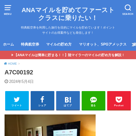
ANAマイルを貯めてファースト
MENU
SEARCH
クラスに乗りたい！
特典航空券を利用した旅行を目的にマイルを貯めています！ポイント
サイトのお得案件なども発信します！
ホーム
特典航空券
マイルの貯め方
マリオット、SPGアメックス
【ANAマイルは簡単に貯まる！！】陸マイラーのマイルの貯め方を解説！
HOME
A7C00192
2024年5月4日
ツイート
シェア
はてブ
送る
Pocket