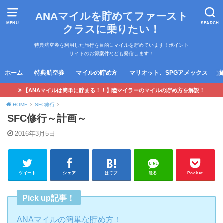
ANAマイルを貯めてファースト
MENU
SEARCH
クラスに乗りたい！
特典航空券を利用した旅行を目的にマイルを貯めています！ポイント
サイトのお得案件なども発信します！
ホーム
特典航空券
マイルの貯め方
マリオット、SPGアメックス
【ANAマイルは簡単に貯まる！！】陸マイラーのマイルの貯め方を解説！
HOME
SFC修行
SFC修行～計画～
2016年3月5日
ツイート
シェア
はてブ
送る
Pocket
Pick up記事！
ANAマイルの簡単な貯め方！