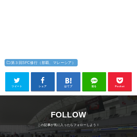
第３回SFC修行（那覇、マレーシア）
ツイート
シェア
はてブ
送る
Pocket
FOLLOW