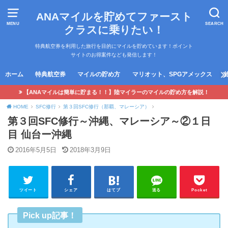
ANAマイルを貯めてファースト
MENU
SEARCH
クラスに乗りたい！
特典航空券を利用した旅行を目的にマイルを貯めています！ポイント
サイトのお得案件なども発信します！
ホーム
特典航空券
マイルの貯め方
マリオット、SPGアメックス
【ANAマイルは簡単に貯まる！！】陸マイラーのマイルの貯め方を解説！
HOME
SFC修行
第３回SFC修行（那覇、マレーシア）
第３回SFC修行～沖縄、マレーシア～②１日
目 仙台ー沖縄
2016年5月5日
2018年3月9日
ツイート
シェア
はてブ
送る
Pocket
Pick up記事！