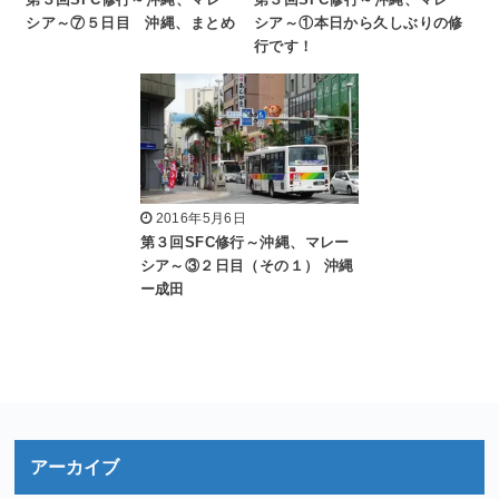
第３回SFC修行～沖縄、マレー
第３回SFC修行～沖縄、マレー
シア～⑦５日目 沖縄、まとめ
シア～①本日から久しぶりの修
行です！
2016年5月6日
第３回SFC修行～沖縄、マレー
シア～③２日目（その１） 沖縄
ー成田
アーカイブ