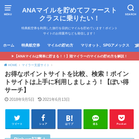
ANAマイルを貯めてファースト
MENU
SEARCH
クラスに乗りたい！
特典航空券を利用した旅行を目的にマイルを貯めています！ポイント
サイトのお得案件なども発信します！
ホーム
特典航空券
マイルの貯め方
マリオット、SPGアメックス
【ANAマイルは簡単に貯まる！！】陸マイラーのマイルの貯め方を解説！
HOME
マイラー支援サイト
お得なポイントサイトを比較、検索！ポイン
トサイトは上手に利用しましょう！【ぽい得
サーチ】
2018年9月5日
2021年6月13日
ツイート
シェア
はてブ
送る
Pocket