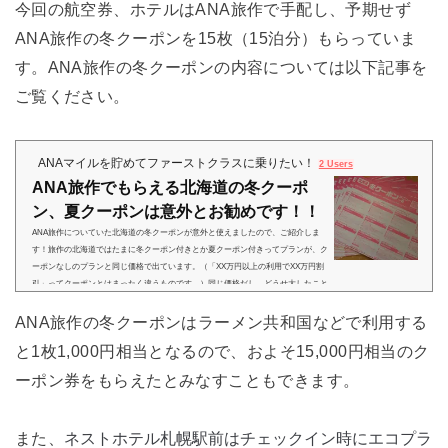
今回の航空券、ホテルはANA旅作で手配し、予期せず
ANA旅作の冬クーポンを15枚（15泊分）もらっていま
す。ANA旅作の冬クーポンの内容については以下記事を
ご覧ください。
ANAマイルを貯めてファーストクラスに乗りたい！
2 Users
ANA旅作でもらえる北海道の冬クーポ
ン、夏クーポンは意外とお勧めです！！
ANA旅作についていた北海道の冬クーポンが意外と使えましたので、ご紹介しま
す！旅作の北海道ではたまに冬クーポン付きとか夏クーポン付きってプランが、ク
ーポンなしのプランと同じ価格で出ています。（「XX万円以上の利用でXX万円割
引」ってクーポンとはまったく違うものです。）同じ価格だし、どうせ大したこと
のない割引券だろうな～と思ってしまいますよね。SFC修行のご意見番？のまるさ
ANA旅作の冬クーポンはラーメン共和国などで利用する
んもツイッターで以下のようにおっしゃっていました。（笑）ちなみに、かくいう
私はクーポンがつくことすら知らないで予約して、ホテルに来た...
と1枚1,000円相当となるので、およそ15,000円相当のク
ーポン券をもらえたとみなすこともできます。
ネストホテル札幌駅前はチェックイン時にエコプラ
また、