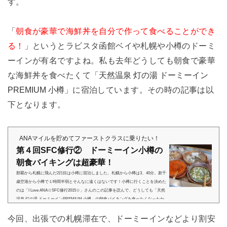
す。
「
朝食が豪華で海鮮丼を自分で作って食べることができ
る！
」というとラビスタ函館ベイや札幌や小樽のドーミ
ーインが有名ですよね。私も去年どうしても朝食で豪華
な海鮮丼を食べたくて「
天然温泉 灯の湯 ドーミーイン
」に宿泊しています。その時の記事は以
PREMIUM 小樽
下となります。
ANAマイルを貯めてファーストクラスに乗りたい！
第４回SFC修行② ドーミーイン小樽の
朝食バイキングは超豪華！
那覇から札幌に飛んだ2日目は小樽に宿泊しました。札幌から小樽は3、40分。新千
歳空港から小樽で１時間半弱とそんなに遠くはないです！小樽に行くことを決めた
のは「I Love ANA☆SFC修行2015☆」さんのこの記事を読んで、どうしても「天然
温泉 灯の湯 ドーミーインPREMIUM 小樽」の朝食バイキングを食べたくなったか
ら。(笑)小樽自体は札幌に行くたびにいつも気になっていたのですが、ようやく今
今回、出張での札幌滞在で、ドーミーインなどより割安
回行くことができました。まずは風情ある小樽運河の写真から。 小樽運河は夕方、
夜のほうが映えますね♪倉庫を改良した飲食店もありますが、私...