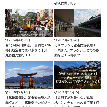
砂漠に青い町シ…
2024年4月23日
2019年2月24日
台北3泊4日旅行記！お得なANA
カサブランカ空港に深夜着！
特典航空券で食べ歩きに十分、
SIM購入、マラケシュまでの移
九份観光旅行！！
動など！～特典フ…
2019年9月16日
2019年10月15日
【広島出張記】定番観光地と絶
【台湾で絶対外せない観光
品グルメ！！広島空港のビジネ
地！】九份＆十分の旅行記！行