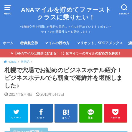
ANAマイルを貯めてファースト
MENU
SEARCH
クラスに乗りたい！
特典航空券を利用した旅行を目的にマイルを貯めています！ポイント
サイトのお得案件なども発信します！
ホーム
特典航空券
マイルの貯め方
マリオット、SPGアメックス
【ANAマイルは簡単に貯まる！！】陸マイラーのマイルの貯め方を解説！
HOME
旅行記
札幌で穴場でお勧めのビジネスホテル紹介！
ビジネスホテルでも朝食で海鮮丼を堪能しま
した♪
2017年5月4日
2018年5月3日
ツイート
シェア
はてブ
送る
Pocket