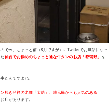
でｗ、ちょっと前（8月ですが）にTwitterでお世話になっ
った
仙台でお勧めのちょっと通な牛タンのお店「都留野」
を
り牛たんですよね。
タン焼き発祥の老舗「太助」、地元民からも人気のある
いお店があります。