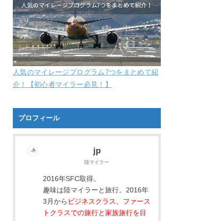
人気のマイレージプログラム7つをまとめて紹
介！【初心者マイラー必見！】
プロフィール
jp
陸マイラー
2016年SFC取得。
趣味は陸マイラーと旅行。2016年
3月から
ビジネスクラス、ファース
トクラスでの旅行と家族旅行を目