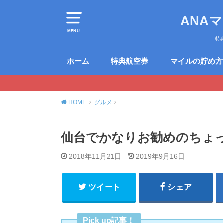
ANA
MENU
特
ホーム
特典航空券
マイルの貯め方
HOME
グルメ
仙台でかなりお勧めのちょ
2018年11月21日
2019年9月16日
ツイート
シェア
Pick up記事！