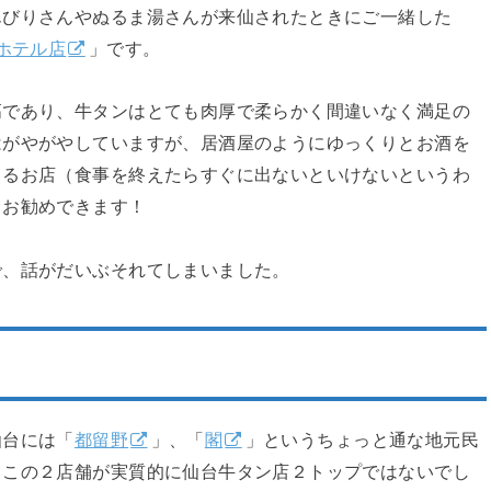
んびりさんやぬるま湯さんが来仙されたときにご一緒した
ホテル店
」です。
高であり、牛タンはとても肉厚で柔らかく間違いなく満足の
はがやがやしていますが、居酒屋のようにゆっくりとお酒を
きるお店（食事を終えたらすぐに出ないといけないというわ
もお勧めできます！
で、話がだいぶそれてしまいました。
仙台には「
都留野
」、「
閣
」というちょっと通な地元民
。この２店舗が実質的に仙台牛タン店２トップではないでし