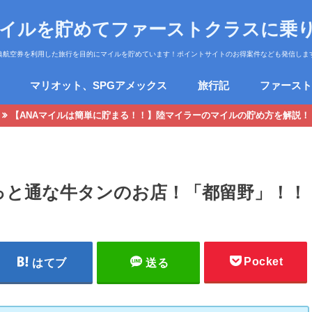
マイルを貯めてファーストクラスに乗
典航空券を利用した旅行を目的にマイルを貯めています！ポイントサイトのお得案件なども発信しま
マリオット、SPGアメックス
旅行記
ファースト
【ANAマイルは簡単に貯まる！！】陸マイラーのマイルの貯め方を解説！
っと通な牛タンのお店！「都留野」！！
Pocket
はてブ
送る