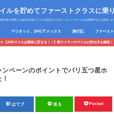
マイルを貯めてファーストクラスに乗
典航空券を利用した旅行を目的にマイルを貯めています！ポイントサイトのお得案件なども発信しま
マリオット、SPGアメックス
旅行記
ファースト
【ANAマイルは簡単に貯まる！！】陸マイラーのマイルの貯め方を解説！
ャンペーンのポイントでパリ五つ星ホ
た！
Pocket
はてブ
送る