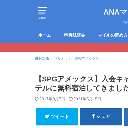
ANA
MENU
特
ホーム
特典航空券
マイルの貯め方
HOME
マリオット、SPGアメックス
【SPGアメックス】入会キ
テルに無料宿泊してきまし
2017年9月7日
2021年5月15日
ツイート
シェア