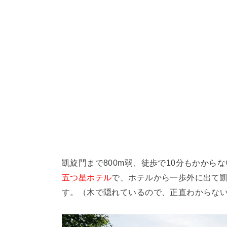
凱旋門まで800m弱、徒歩で10分もかから
五つ星ホテル
で、ホテルから一歩外に出て
す。（木で隠れているので、正直わからな