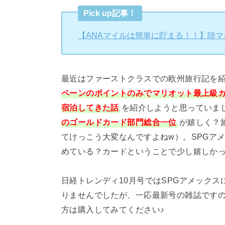
Pick up記事！
【ANAマイルは簡単に貯まる！！】陸
最近はファーストクラスでの欧州旅行記を
ペーンのポイントのみでマリオット最上級カ
宿泊してきた話
を紹介しようと思っていま
のゴールドカード部門総合一位
が嬉しく？
てけっこう大変なんですよねw）。SPGア
めている？カードということで少し嬉しかった
日経トレンディ10月号ではSPGアメック
りませんでしたが、一応最新号の雑誌です
方は購入してみてください♪