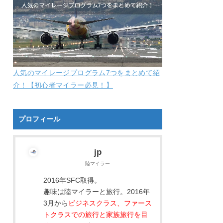
人気のマイレージプログラム7つをまとめて紹
介！【初心者マイラー必見！】
プロフィール
jp
陸マイラー
2016年SFC取得。
趣味は陸マイラーと旅行。2016年
3月から
ビジネスクラス、ファース
トクラスでの旅行と家族旅行を目