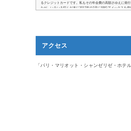
るクレジットカードです。私もその年会費の高額さゆえに発行
たが、いろいろ悩んだ末に2017年の2月にSPGアメックスを
た。それから4年以上もずっとメインカードとして利用してい
はり旅行好きな方、高級なホテルにお得に宿泊したい方には最
ットカードだと思います。本記事ではSPGアメックスの魅力
10,000円の年会費ですら高いと思っていた私が年...
アクセス
「パリ・マリオット・シャンゼリゼ・ホテル