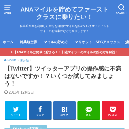
ANAマイルを貯めてファースト
MENU
SEARCH
クラスに乗りたい！
特典航空券を利用した旅行を目的にマイルを貯めています！ポイント
サイトのお得案件なども発信します！
ホーム
特典航空券
マイルの貯め方
マリオット、SPGアメックス
【ANAマイルは簡単に貯まる！！】陸マイラーのマイルの貯め方を解説！
HOME
未分類
【Twitter】ツイッターアプリの操作感に不満
はないですか！？いくつか試してみましょ
う！
2016年12月2日
ツイート
シェア
はてブ
送る
Pocket