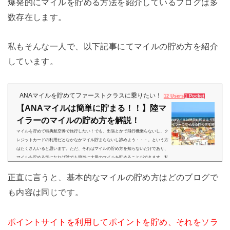
爆発的にマイルを貯める方法を紹介しているブログは多
数存在します。
私もそんな一人で、以下記事にてマイルの貯め方を紹介
しています。
ANAマイルを貯めてファーストクラスに乗りたい！
12 Users
1 Pocket
【ANAマイルは簡単に貯まる！！】陸マ
イラーのマイルの貯め方を解説！
マイルを貯めて特典航空券で旅行したい！でも、出張とかで飛行機乗らないし、ク
レジットカードの利用だとなかなかマイル貯まらないし諦めよう・・・。という方
はたくさんいると思います。ただ、それはマイルの貯め方を知らないだけであり、
マイルを貯める気になれば誰でも簡単に大量のマイルを貯めることができます。私
も2015年まではクレジットカードの利用だけでマイルを貯めていましたが、2年に1
正直に言うと、基本的なマイルの貯め方はどのブログで
回国際線特典航空券に交換出来るくらいのマイル（3万マイル～4万マイル）しか貯
めることができていませんでした。それが、2016年2月に陸...
も内容は同じです。
ポイントサイトを利用してポイントを貯め、それをソラ