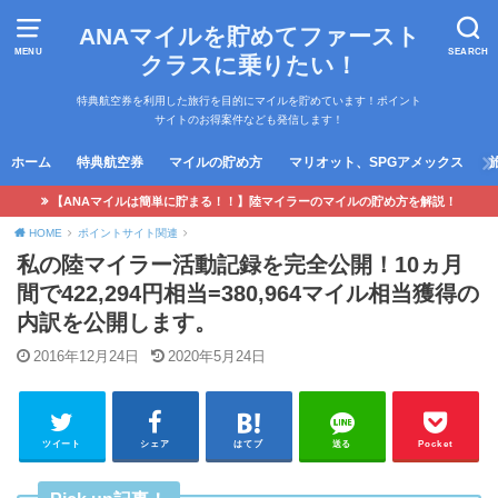
ANAマイルを貯めてファースト
MENU
SEARCH
クラスに乗りたい！
特典航空券を利用した旅行を目的にマイルを貯めています！ポイント
サイトのお得案件なども発信します！
ホーム
特典航空券
マイルの貯め方
マリオット、SPGアメックス
【ANAマイルは簡単に貯まる！！】陸マイラーのマイルの貯め方を解説！
HOME
ポイントサイト関連
私の陸マイラー活動記録を完全公開！10ヵ月
間で422,294円相当=380,964マイル相当獲得の
内訳を公開します。
2016年12月24日
2020年5月24日
ツイート
シェア
はてブ
送る
Pocket