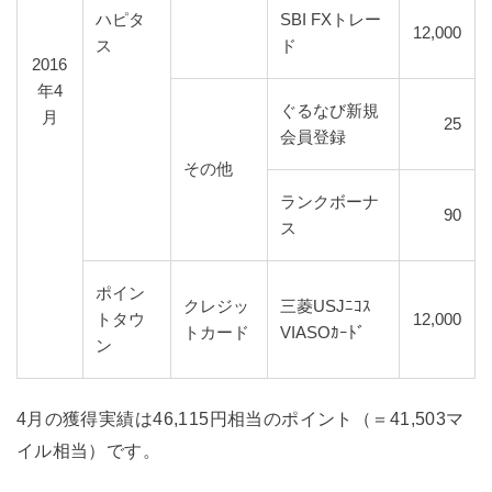
ハピタ
SBI FXトレー
12,000
ス
ド
2016
年4
ぐるなび新規
月
25
会員登録
その他
ランクボーナ
90
ス
ポイン
クレジッ
三菱USJﾆｺｽ
トタウ
12,000
トカード
VIASOｶｰﾄﾞ
ン
4月の獲得実績は46,115円相当のポイント（＝41,503マ
イル相当）です。