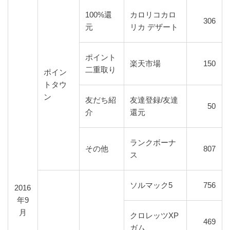
100%還
カロリコカロ
306
元
リカ デザート
ポイント
楽天市場
150
二重取り
ポイン
トタウ
ン
友だち紹
友達登録/友達
50
介
還元
ランクボーナ
その他
807
ス
ソルマック5
756
2016
年9
月
クロレッツXP
469
ガム