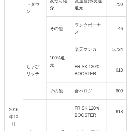
友だち紹
友達登録/友達
トタウ
799
介
還元
ン
ランクボーナ
その他
46
ス
楽天マンガ
5,724
100%還
元
ちょび
FRISK 120％
618
リッチ
BOOSTER
その他
食べログ
600
FRISK 120％
2016
618
BOOSTER
年10
月