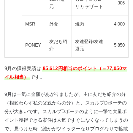
306
元
リカ デザート
MSR
外食
焼肉
4,000
友だち紹
友達登録/友達
PONEY
5,850
介
還元
9月の獲得実績は
85,612円相当のポイント（＝77,050マ
イル相当）
です。
9月は一気に金額があがりましたが、主に友だち紹介の分
（相変わらず私の父親からの分）と、スカルプDボーテの
分が大きいです。スカルプDボーテのように一撃で大量ポ
イント獲得できる案件は人気ですぐになくなってしまうの
で、見つけた時（誰かがツイッターなりブログなりで拡散