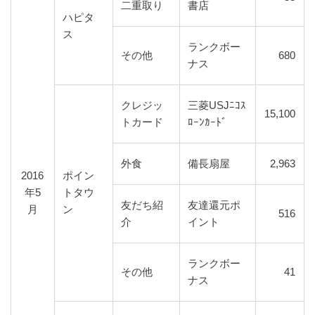
二重取り
書店
ハピタ
ス
ランクボー
その他
680
ナス
クレジッ
三菱USJﾆｺｽ
15,100
トカード
ﾛｰﾝｶｰﾄﾞ
外食
備長扇屋
2,963
2016
ポイン
年5
トタウ
友だち紹
友達還元ポ
月
ン
516
介
イント
ランクボー
その他
41
ナス