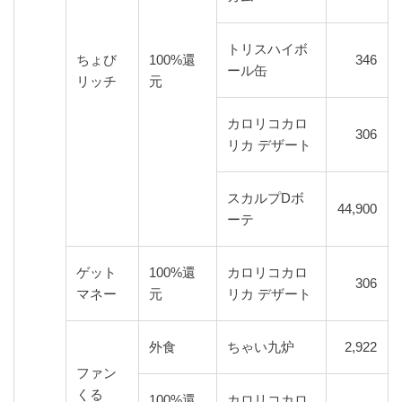
トリスハイボ
ちょび
100%還
346
ール缶
リッチ
元
カロリコカロ
306
リカ デザート
スカルプDボ
44,900
ーテ
ゲット
100%還
カロリコカロ
306
マネー
元
リカ デザート
外食
ちゃい九炉
2,922
ファン
くる
100%還
カロリコカロ