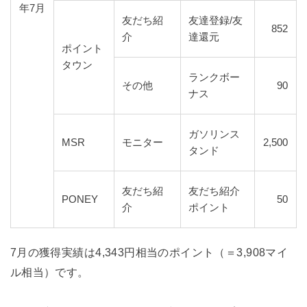
年7月
友だち紹
友達登録/友
852
介
達還元
ポイント
タウン
ランクボー
その他
90
ナス
ガソリンス
MSR
モニター
2,500
タンド
友だち紹
友だち紹介
PONEY
50
介
ポイント
7月の獲得実績は4,343円相当のポイント（＝3,908マイ
ル相当）です。