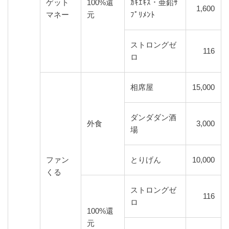
ゲット
100%還
ｶｷｴｷｽ・亜鉛ｻ
1,600
マネー
元
ﾌﾟﾘﾒﾝﾄ
ストロングゼ
116
ロ
相席屋
15,000
ダンダダン酒
外食
3,000
場
ファン
とりげん
10,000
くる
ストロングゼ
116
ロ
100%還
元