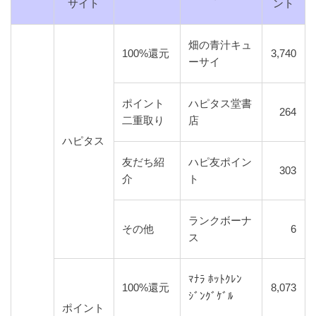
サイト
ント
畑の青汁キュ
100%還元
3,740
ーサイ
ポイント
ハピタス堂書
264
二重取り
店
ハピタス
友だち紹
ハピ友ポイン
303
介
ト
ランクボーナ
その他
6
ス
ﾏﾅﾗ ﾎｯﾄｸﾚﾝ
100%還元
8,073
ｼﾞﾝｸﾞｹﾞﾙ
ポイント