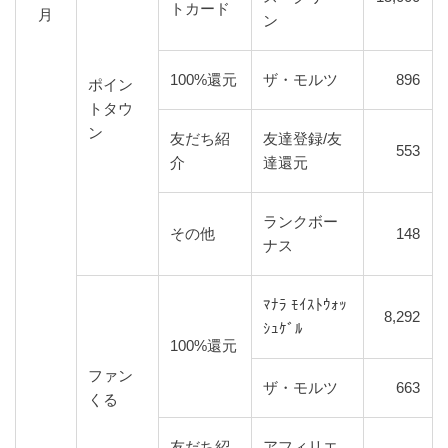
トカード
月
ン
100%還元
ザ・モルツ
896
ポイン
トタウ
ン
友だち紹
友達登録/友
553
介
達還元
ランクボー
その他
148
ナス
ﾏﾅﾗ ﾓｲｽﾄｳｫｯ
8,292
ｼｭｹﾞﾙ
100%還元
ファン
ザ・モルツ
663
くる
友だち紹
アフィリエ