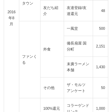
タウン
友だち紹
友達登録/友
48
2016
介
達還元
年8
月
一風堂
500
備長扇屋 国
2,151
外食
分町
ファンく
る
末廣ラーメン
1,430
本舗
ザ・モルツ
その他
50
アンケート
コラーゲンド
100%還元
1,000
リンク