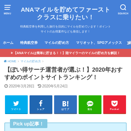
ANAマイルを貯めてファースト
MENU
SEARCH
クラスに乗りたい！
特典航空券を利用した旅行を目的にマイルを貯めています！ポイント
サイトのお得案件なども発信します！
ホーム
特典航空券
マイルの貯め方
マリオット、SPGアメックス
【ANAマイルは簡単に貯まる！！】陸マイラーのマイルの貯め方を解説！
HOME
マイルの貯め方
【ぽい得サーチ運営者が選ぶ！】2020年おす
すめのポイントサイトランキング！
2020年3月28日
2020年5月24日
ツイート
シェア
はてブ
送る
Pocket
Pick up記事！