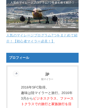
人気のマイレージプログラム7つをまとめて紹
介！【初心者マイラー必見！】
プロフィール
jp
陸マイラー
2016年SFC取得。
趣味は陸マイラーと旅行。2016年
3月から
ビジネスクラス、ファース
トクラスでの旅行と家族旅行を目