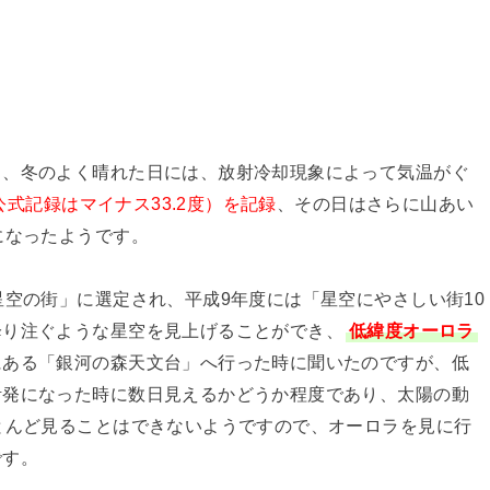
り、冬のよく晴れた日には、放射冷却現象によって気温がぐ
（公式記録はマイナス33.2度）を記録
、その日はさらに山あい
になったようです。
星空の街」に選定され、平成9年度には「星空にやさしい街10
降り注ぐような星空を見上げることができ、
低緯度オーロラ
にある「銀河の森天文台」へ行った時に聞いたのですが、低
活発になった時に数日見えるかどうか程度であり、太陽の動
とんど見ることはできないようですので、オーロラを見に行
です。