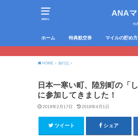
ANA
MENU
特
ホーム
特典航空券
マイルの貯め方
HOME
旅行記
日本一寒い町、陸別町の「
に参加してきました！
2018年2月17日
2018年4月1日
ツイート
シェア