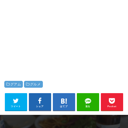
グアム
グルメ
ツイート
シェア
はてブ
送る
Pocket