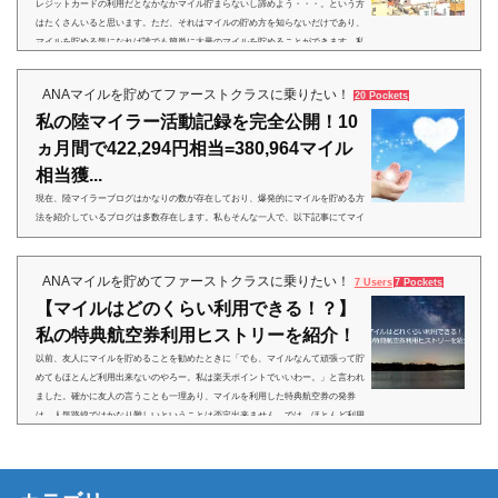
レジットカードの利用だとなかなかマイル貯まらないし諦めよう・・・。という方
はたくさんいると思います。ただ、それはマイルの貯め方を知らないだけであり、
マイルを貯める気になれば誰でも簡単に大量のマイルを貯めることができます。私
も2015年まではクレジットカードの利用だけでマイルを貯めていましたが、2年に1
回国際線特典航空券に交換出来るくらいのマイル（3万マイル～4万マイル）しか貯
ANAマイルを貯めてファーストクラスに乗りたい！
20 Pockets
めることができていませんでした。それが、2016年2月に陸...
私の陸マイラー活動記録を完全公開！10
ヵ月間で422,294円相当=380,964マイル
相当獲...
現在、陸マイラーブログはかなりの数が存在しており、爆発的にマイルを貯める方
法を紹介しているブログは多数存在します。私もそんな一人で、以下記事にてマイ
ルの貯め方を紹介しています。正直に言うと、基本的なマイルの貯め方はどのブロ
グでも内容は同じです。ポイントサイトを利用してポイントを貯め、それをソラチ
カルートを利用してマイルに交換することで、年間20万マイル以上（216,000マイ
ANAマイルを貯めてファーストクラスに乗りたい！
7 Users
7 Pockets
ル）貯めるというものです。でも、実際にこれからポイントサイトでポイントを貯
【マイルはどのくらい利用できる！？】
めようとする場合、「じゃあ実際に陸マイラーはみんなどん...
私の特典航空券利用ヒストリーを紹介！
以前、友人にマイルを貯めることを勧めたときに「でも、マイルなんて頑張って貯
めてもほとんど利用出来ないのやろー。私は楽天ポイントでいいわー。」と言われ
ました。確かに友人の言うことも一理あり、マイルを利用した特典航空券の発券
は、人気路線ではかなり難しいということは否定出来ません。では、ほとんど利用
できないか！？と言われるとそれは明らかにNo！と言えると思います。国際線の特
典航空券では、355日前の特典航空券枠解放日に頑張って予約するとか、少し旅程
の日程ずらすとか、行き先や経由地を工夫することなどで特典...