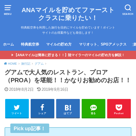
ANAマイルを貯めてファースト
MENU
SEARCH
クラスに乗りたい！
特典航空券を利用した旅行を目的にマイルを貯めています！ポイント
サイトのお得案件なども発信します！
ホーム
特典航空券
マイルの貯め方
マリオット、SPGアメックス
【ANAマイルは簡単に貯まる！！】陸マイラーのマイルの貯め方を解説！
HOME
旅行記
グアム
グアムで大人気のレストラン、プロア
（PROA）を堪能！！かなりお勧めのお店！！
2018年8月2日
2019年9月16日
ツイート
シェア
はてブ
送る
Pocket
Pick up記事！