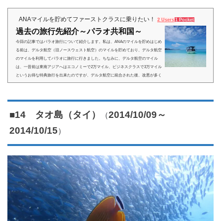
ANAマイルを貯めてファーストクラスに乗りたい！
2 Users
1 Pocket
過去の旅行先紹介～パラオ共和国～
今回の記事ではパラオ旅行について紹介します。私は、ANAのマイルを貯めはじめ
る前は、デルタ航空（旧ノースウェスト航空）のマイルを貯めており、デルタ航空
のマイルを利用してパラオに旅行に行きました。ちなみに、デルタ航空のマイル
は、一昔前は東南アジアへはエコノミーで2万マイル、ビジネスクラスで3万マイル
というお得な特典旅行を出来たのですが、デルタ航空に統合された後、改悪が多く
なったのを機にANAに乗り換えました。（まぁ、どこの航空会社でも徐々に改悪さ
れていますけどね^^;）パラオへは唯一デルタ航空で直行便があ...
（
■14 タオ島（タイ）
2014/10/09～
）
2014/10/15