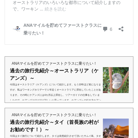
ANAマイルを貯めてファーストクラスに乗りたい！
過去の旅行先紹介～オーストラリア（ケ
アンズ）～
今回はオーストラリア（ケアンズ）について紹介します。もう10年ほど前になりま
すが、私はワーキングホリデーで１年近くオーストラリアに滞在していたことがあ
ります。その時にケアンズには4カ月以上滞在し、ツアーガイドの仕事をしていま
したので、ケアンズはほどほど詳しいと思っています。ケアンズへの行き方ケアン
ズは是非ともまた行きたい場所の一つなのですが、日本からの直行便はカンタス航
空（JALとの共同運航）とジェットスターしかなく、残念ながらANAのマイルを利
ANAマイルを貯めてファーストクラスに乗りたい！
用して直行便では行けません。ANAのマイル（スター アライア...
過去の旅行先紹介～タイ（首長族の村が
お勧めです！）～
今回はタイ旅行について紹介します。タイは依然紹介させて頂いたサムイ島、タオ