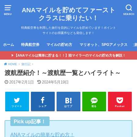
ANAマイルを貯めてファースト
MENU
SEARCH
クラスに乗りたい！
特典航空券を利用した旅行を目的にマイルを貯めています！ポイント
サイトのお得案件なども発信します！
ホーム
特典航空券
マイルの貯め方
マリオット、SPGアメックス
【ANAマイルは簡単に貯まる！！】陸マイラーのマイルの貯め方を解説！
HOME
旅行記
渡航歴紹介！～渡航歴一覧とハイライト～
2017年2月1日
2024年5月19日
ツイート
シェア
はてブ
送る
Pocket
Pick up記事！
ANAマイルの簡単な貯め方！