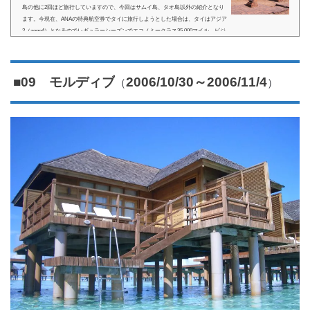
島の他に2回ほど旅行していますので、今回はサムイ島、タオ島以外の紹介となり
ます。今現在、ANAの特典航空券でタイに旅行しようとした場合は、タイはアジア
2（zone4）となるのでレギュラーシーズンでエコノミークラス35,000マイル、ビジ
ネスクラス60,000マイルで旅行することが出来ます。バンコク周辺バンコク周辺は
さほど観光していないので、簡単にだけ紹介します。タイに旅行に来るバックパッ
カーが集まる場所と言ったらカオサンロードになります。300...
（
）
■09 モルディブ
2006/10/30～2006/11/4