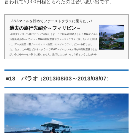
言われて5,000円程とられたのは苦い思い出です。
ANAマイルを貯めてファーストクラスに乗りたい！
過去の旅行先紹介～フィリピン～
今回はフィリピン旅行について紹介します。この時も前回紹介した☆ANAマイル☆
旅行先紹介②～パラオ～ - ANA特典航空券でファーストクラスに乗りたい！と同様
に、デルタ航空（旧ノースウェスト航空）のマイルでフィリピンへ旅行しまし
た。 なお、この時はビジネスクラスで30,000マイルというお得な特典航空券でした
が、今はそのマイル数では行けません。旅行したのがけっこう前ということがバレ
てしまいますね（笑）このとき成田で初めて航空会社のラウンジを利用したのです
が、それはもう感動でした。 高級感溢れるラウンジで周りも欧米...
（
）
■13 パラオ
2013/08/03～2013/08/07